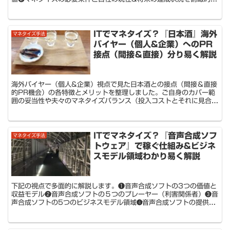
把握する事でどの領域とどう連携すべきか適切な検討&判断に役立ち
ます。
ITでマネタイズ？『日本酒』海外
マネタイズ手法
バイヤー（個人&企業）へのPR
接点（間接＆直接）分り易く解説
海外バイヤー（個人&企業）視点で見た日本酒との接点（間接＆直接
的PR機会）の各特徴とメリットを整理しました。ご自身のカバー範
囲の妥当性や夫々のマネタイズバランス（投入コストとそれに見合う
収益の差分)チェックにご利用いただけます。
ITでマネタイズ？『音声合成ソフ
マネタイズ手法
トウェア』で稼ぐ仕組み&ビジネ
スモデル領域わかり易く解説
下記の視点で多面的に解説します。❶音声合成ソフトの3つの価値と
収益モデル❷音声合成ソフトの５つのプレーヤー（利害関係者）❸音
声合成ソフトの5つのビジネスモデル領域➍音声合成ソフトの提供価
値10機能❺音声合成ソフトの４つのマネタイズ形態