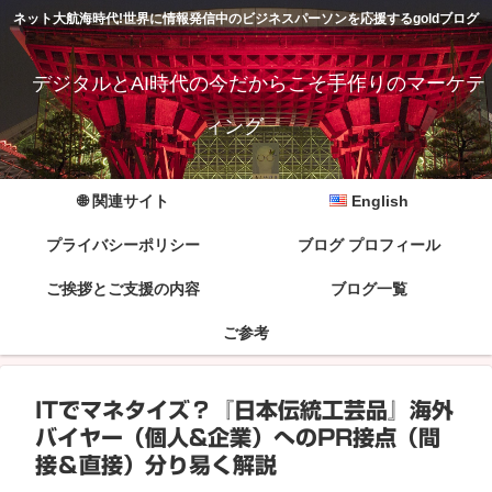
ネット大航海時代!世界に情報発信中のビジネスパーソンを応援するgoldブログ
デジタルとAI時代の今だからこそ手作りのマーケテ
ィング
🌐 関連サイト
English
プライバシーポリシー
ブログ プロフィール
ご挨拶とご支援の内容
ブログ一覧
ご参考
ITでマネタイズ？『日本伝統工芸品』海外
バイヤー（個人&企業）へのPR接点（間
接＆直接）分り易く解説