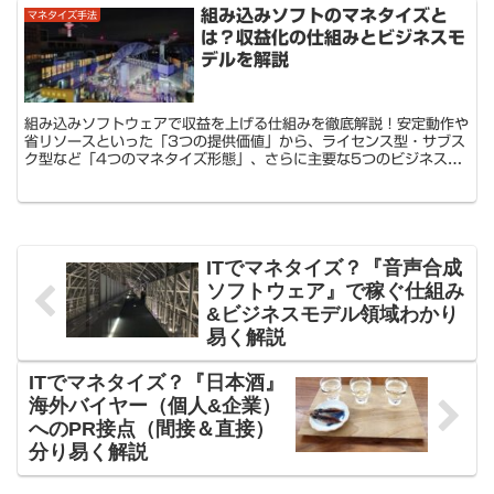
組み込みソフトのマネタイズと
マネタイズ手法
は？収益化の仕組みとビジネスモ
デルを解説
組み込みソフトウェアで収益を上げる仕組みを徹底解説！安定動作や
省リソースといった「3つの提供価値」から、ライセンス型・サブス
ク型など「4つのマネタイズ形態」、さらに主要な5つのビジネス領
域まで、専門外の方にも分かりやすく説明します。IT技術をビジネス
に繋げたい開発者や営業担当者、必見の内容です。
ITでマネタイズ？『音声合成
ソフトウェア』で稼ぐ仕組み
&ビジネスモデル領域わかり
易く解説
ITでマネタイズ？『日本酒』
海外バイヤー（個人&企業）
へのPR接点（間接＆直接）
分り易く解説