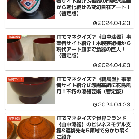
者サイト紹介🍶磁器の印象派絵画
から進化続ける変幻自在アート！
（暫定版）
2024.04.23
ITでマネタイズ？《山中漆器》事
山中漆器
業者サイト紹介！木製芸術椀から
現代アート皿まで食器の巨人！
（暫定版）
2024.04.23
ITでマネタイズ？《輪島塗》事業
推奨サイト
者サイト紹介🥢赤黒基調に花鳥風
月！不朽の漆器芸術（暫定版）
2024.04.23
ITでマネタイズ？世界ブランド
山中漆器
《山中漆器》のビジネスモデル支
援&連携先を5領域で分かり易く
ご紹介