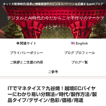
ネット大航海時代!世界に情報発信中のビジネスパーソンを応援するgoldブログ
デジタルとAI時代の今だからこそ手作りのマーケテ
ィング
🌐 関連サイト
English
プライバシーポリシー
ブログ プロフィール
ご挨拶とご支援の内容
ブログ一覧
ご参考
ITでマネタイズ？九谷焼！越境ECバイヤ
ーにわかり易い分類法✅時代/製作方法/製
品タイプ/デザイン/色彩/価格/用途