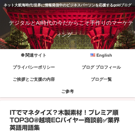
ネット大航海時代!世界に情報発信中のビジネスパーソンを応援するgoldブログ
デジタルとAI時代の今だからこそ手作りのマーケテ
ィング
🌐 関連サイト
English
プライバシーポリシー
ブログ プロフィール
ご挨拶とご支援の内容
ブログ一覧
ご参考
ITでマネタイズ？木製素材！プレミア順
TOP30@越境ECバイヤー商談前✅業界
英語用語集