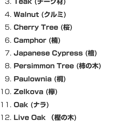
Teak (チーク材)
Walnut (クルミ)
Cherry Tree (桜)
Camphor (楠)
Japanese Cypress (檜)
Persimmon Tree (柿の木)
Paulownia (桐)
Zelkova (欅)
Oak (ナラ)
Live Oak （樫の木)